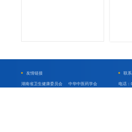
友情链接
联系
湖南省卫生健康委员会
中华中医药学会
电话：07
湖南省中医药管理局
中国中西医结合学会
邮箱：hn
湖南省科学技术协会
湖南中医药大学
地址：
湖南省民政厅
湖南省中医药研究院
湘ICP备2023004747号-