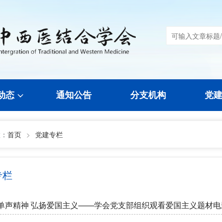
动态
通知公告
分支机构
党
置：
首页
>
党建专栏
专栏
单声精神 弘扬爱国主义——学会党支部组织观看爱国主义题材电