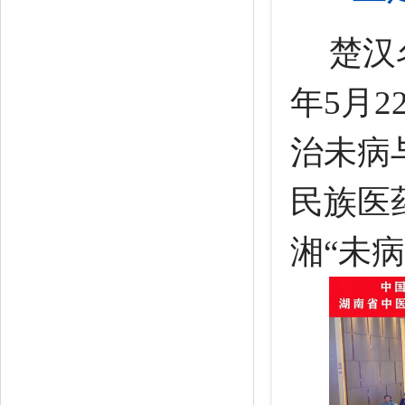
楚汉
年5月
治未病
民族医
湘“未